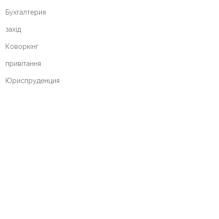
Бухгалтерия
захід
Коворкінг
привітання
Юриспруденция