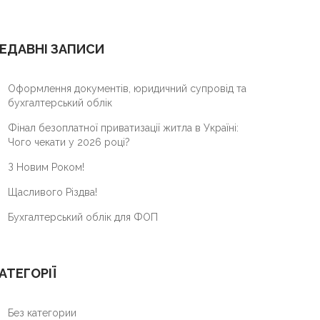
ЕДАВНІ ЗАПИСИ
Оформлення документів, юридичний супровід та
бухгалтерський облік
Фінал безоплатної приватизації житла в Україні:
Чого чекати у 2026 році?
З Новим Роком!
Щасливого Різдва!
Бухгалтерський облік для ФОП
АТЕГОРІЇ
Без категории