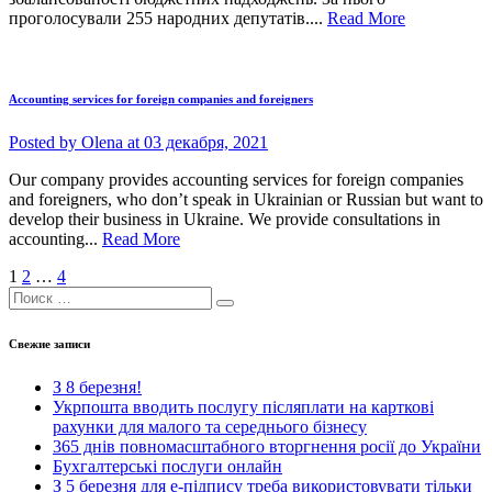
проголосували 255 народних депутатів....
Read More
Аccounting services for foreign companies and foreigners
Posted by
Olena
at 03 декабря, 2021
Our company provides accounting services for foreign companies
and foreigners, who don’t speak in Ukrainian or Russian but want to
develop their business in Ukraine. We provide consultations in
accounting...
Read More
1
2
…
4
Свежие записи
З 8 березня!
Укрпошта вводить послугу післяплати на карткові
рахунки для малого та середнього бізнесу
365 днів повномасштабного вторгнення росії до України
Бухгалтерські послуги онлайн
З 5 березня для е-підпису треба використовувати тільки