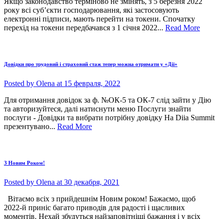
Якщо законодавство терміново не змінять, з 5 березня 2022
року всі суб’єкти господарювання, які застосовують
електронні підписи, мають перейти на токени. Спочатку
перехід на токени передбачався з 1 січня 2022...
Read More
Довідки про трудовий і страховий стаж тепер можна отримати у «Дії»
Posted by
Olena
at 15 февраля, 2022
Для отримання довідок за ф. №ОК-5 та ОК-7 слід зайти у Дію
та авторизуйтеся, далі натиснути меню Послуги знайти
послуги - Довідки та вибрати потрібну довідку На Diia Summit
презентувано...
Read More
З Новим Роком!
Posted by
Olena
at 30 декабря, 2021
Вітаємо всіх з прийдешнім Новим роком! Бажаємо, щоб
2022-й приніс багато приводів для радості і щасливих
моментів. Нехай збудуться найзаповітніші бажання і у всіх