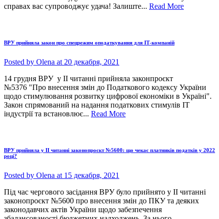
справах вас супроводжує удача! Залиште...
Read More
ВРУ прийняла закон про спецрежим оподаткування для ІТ-компаній
Posted by
Olena
at 20 декабря, 2021
14 грудня ВРУ у ІІ читанні прийняла законпроєкт
№5376 "Про внесення змін до Податкового кодексу України
щодо стимулювання розвитку цифрової економіки в Україні".
Закон спрямований на надання податкових стимулів ІТ
індустрії та встановлює...
Read More
ВРУ прийняла у ІІ читанні законопроєкт №5600: що чекає платників податків у 2022
році?
Posted by
Olena
at 15 декабря, 2021
Під час чергового засідання ВРУ було прийнято у ІІ читанні
законопроєкт №5600 про внесення змін до ПКУ та деяких
законодавчих актів України щодо забезпечення
збалансованості бюджетних надходжень. За нього